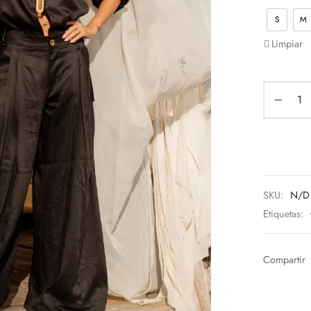
S
M
Limpiar
SKU:
N/D
Etiquetas:
Compartir