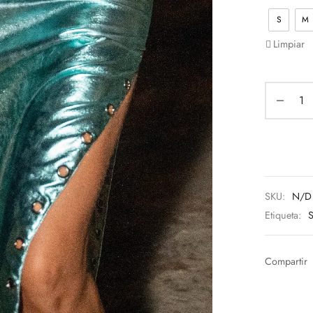
S
M
Limpiar
SKU:
N/D
Etiqueta:
Compartir