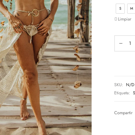
S
M
Limpiar
SKU:
N/D
Etiqueta:
Compartir