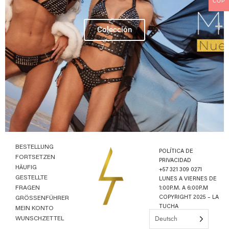
COP
Colección
BESTELLUNG
POLÍTICA DE
FORTSETZEN
PRIVACIDAD
HÄUFIG
+57 321 309 0271
GESTELLTE
LUNES A VIERNES DE
FRAGEN
1:00P.M. A 6:00P.M
COPYRIGHT 2025 – LA
GRÖSSENFÜHRER
TUCHA
MEIN KONTO
Deutsch
WUNSCHZETTEL