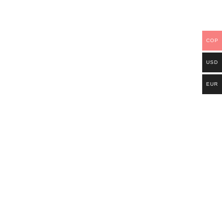
N
VESTIDO DE BAÑO KAI’AA
O Y
CON LENTEJUELAS Y FLECOS
$
725,000.00
Optionen auswählen
COP
USD
VESTIDO DE BAÑO MA’I CAFÉ
EUR
CON ROSA
$
570,000.00
Optionen auswählen