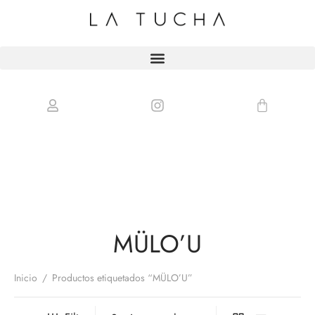
MÜLO’U
Inicio
/
Productos etiquetados “MÜLO’U”