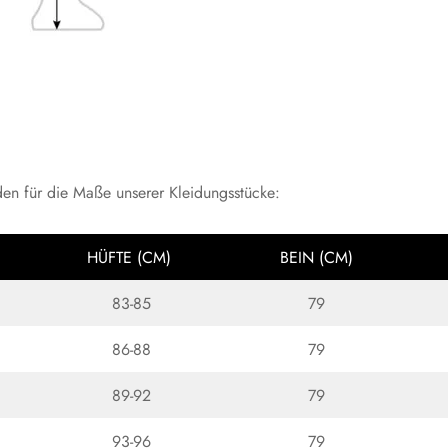
aden für die Maße unserer Kleidungsstücke:
HÜFTE (CM)
BEIN (CM)
83-85
79
86-88
79
89-92
79
93-96
79