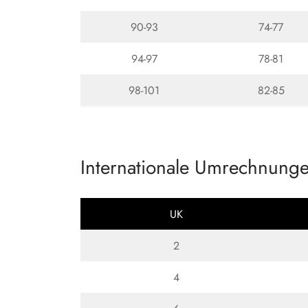
90-93
74-77
94-97
78-81
98-101
82-85
Internationale Umrechnung
UK
2
4