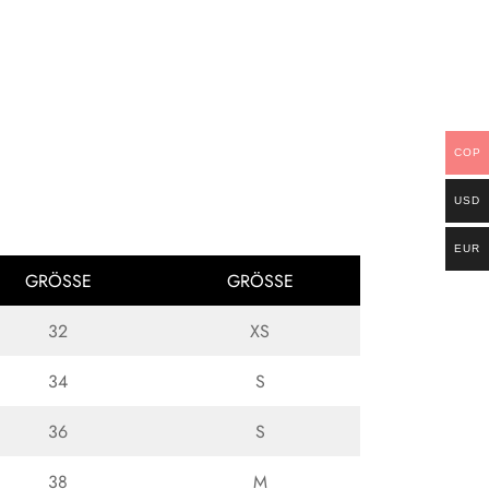
COP
USD
EUR
GRÖSSE
GRÖSSE
32
XS
34
S
36
S
38
M