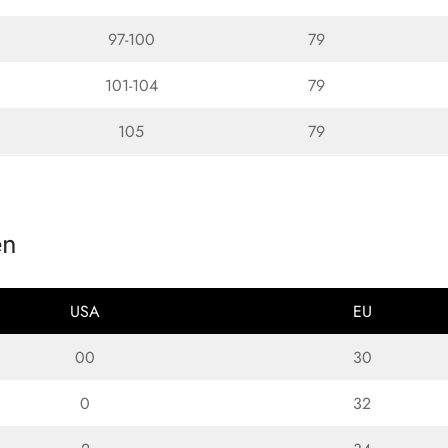
97-100
79
101-104
79
105
79
en
USA
EU
00
30
0
32