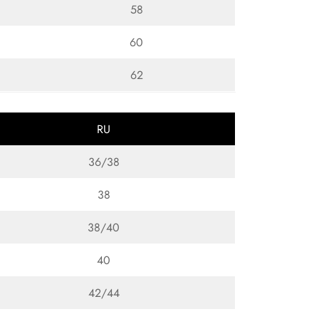
58
60
62
RU
36/38
38
38/40
40
42/44