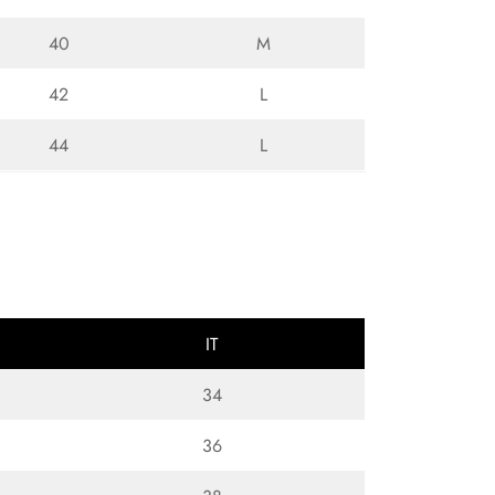
40
M
42
L
44
L
IT
34
36