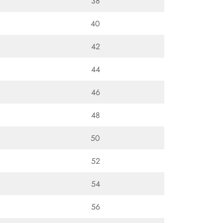
38
40
42
44
46
48
50
52
54
56