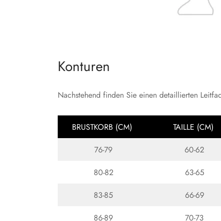
Konturen
Nachstehend finden Sie einen detaillierten Leitf
BRUSTKORB (CM)
TAILLE (CM)
76-79
60-62
80-82
63-65
83-85
66-69
86-89
70-73