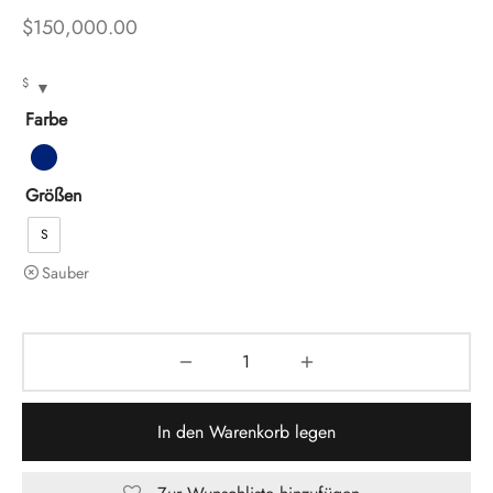
$
150,000.00
$
Farbe
Größen
S
Sauber
In den Warenkorb legen