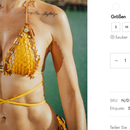
Größen
S
M
Sauber
SKU:
N/D
Etiqueta:
Teilen Sie