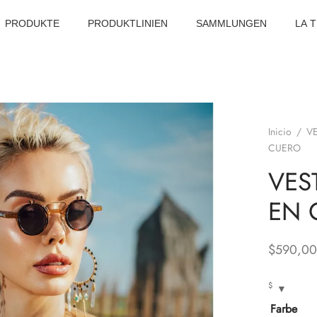
PRODUKTE
PRODUKTLINIEN
SAMMLUNGEN
LA 
Inicio
/
V
CUERO
VES
EN 
$
590,00
$
Farbe